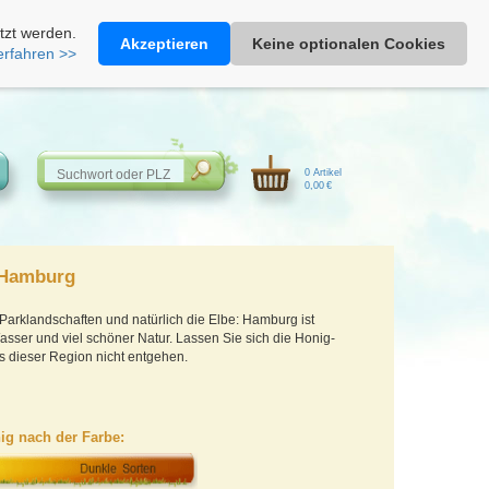
Heimathonig auf Facebook
|
Kunden-Login
|
Warenkorb
tzt werden.
Akzeptieren
Keine optionalen Cookies
erfahren >>
0 Artikel
0,00 €
 Hamburg
Parklandschaften und natürlich die Elbe: Hamburg ist
ser und viel schöner Natur. Lassen Sie sich die Honig-
s dieser Region nicht entgehen.
ig nach der Farbe: