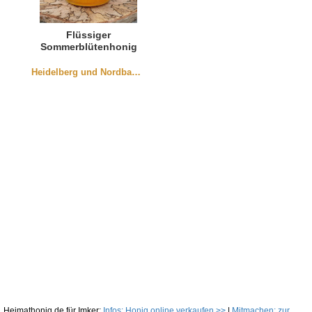
Flüssiger
Sommerblütenhonig
aus Würmersheim
250g
Heidelberg und Nordbaden
Heimathonig.de für Imker:
Infos: Honig online verkaufen >>
|
Mitmachen: zur