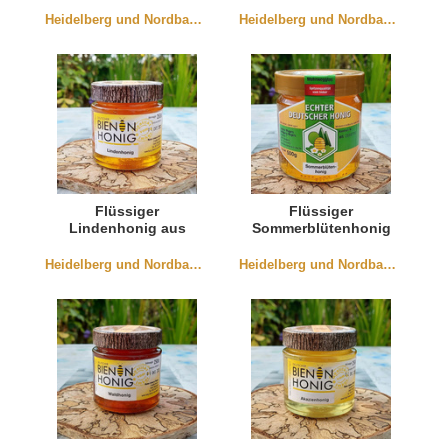
aus Würmersheim
Heidelberg und Nordbaden
Heidelberg und Nordbaden
Flüssiger
Flüssiger
Lindenhonig aus
Sommerblütenhonig
Baden 250g
aus Würmersheim
Heidelberg und Nordbaden
Heidelberg und Nordbaden