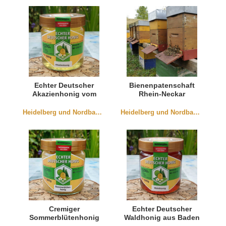
Echter Deutscher
Bienenpatenschaft
Akazienhonig vom
Rhein-Neckar
Rheingraben
"Eigener Honig"
Heidelberg und Nordbaden
Heidelberg und Nordbaden
Cremiger
Echter Deutscher
Sommerblütenhonig
Waldhonig aus Baden