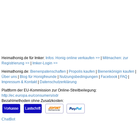
Heimathonig.de für Imker:
Infos: Honig online verkaufen >>
|
Mitmachen: zur
Registrierung >>
|
Imker-Login >>
Heimathonig.de:
Bienenpatenschaften
|
Propolis kaufen
|
Bienenkönigin kaufen
|
Über uns
|
Blog für Honigfreunde
|
Nutzungsbedingungen
|
Facebook
|
FAQ
|
Impressum & Kontakt
|
Datenschutzerklärung
Plattform der EU-Kommission zur Online-Streitbeilegung:
http://ec.europa.eu/consumers/odr
Bezahlmethoden ohne Zusatzkosten:
ChatBot