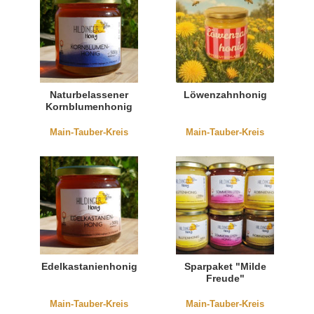
Naturbelassener
Löwenzahnhonig
Kornblumenhonig
Main-Tauber-Kreis
Main-Tauber-Kreis
Edelkastanienhonig
Sparpaket "Milde
Freude"
Main-Tauber-Kreis
Main-Tauber-Kreis