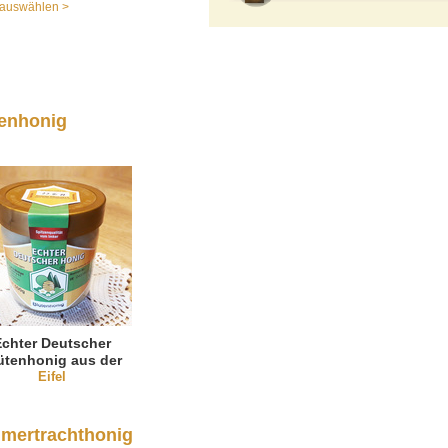
auswählen >
enhonig
Echter Deutscher
ütenhonig aus der
Eifel
Eifel
mertrachthonig