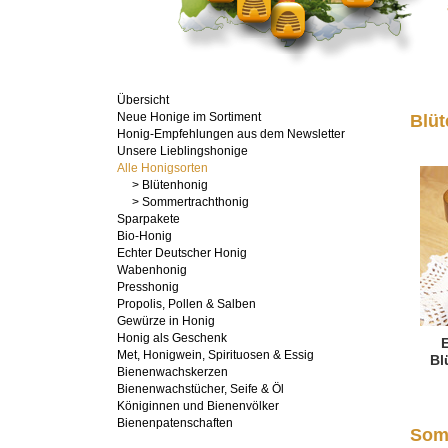
Übersicht
Neue Honige im Sortiment
Blüt
Honig-Empfehlungen aus dem Newsletter
Unsere Lieblingshonige
Alle Honigsorten
> Blütenhonig
> Sommertrachthonig
Sparpakete
Bio-Honig
Echter Deutscher Honig
Wabenhonig
Presshonig
Propolis, Pollen & Salben
Gewürze in Honig
Honig als Geschenk
Met, Honigwein, Spirituosen & Essig
Bl
Bienenwachskerzen
Bienenwachstücher, Seife & Öl
Königinnen und Bienenvölker
Bienenpatenschaften
Som