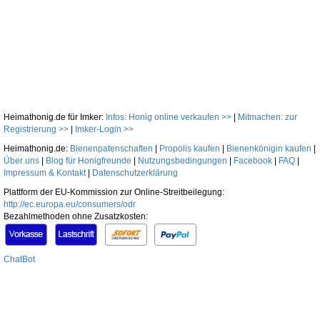
Heimathonig.de für Imker:
Infos: Honig online verkaufen >>
|
Mitmachen: zur
Registrierung >>
|
Imker-Login >>
Heimathonig.de:
Bienenpatenschaften
|
Propolis kaufen
|
Bienenkönigin kaufen
|
Über uns
|
Blog für Honigfreunde
|
Nutzungsbedingungen
|
Facebook
|
FAQ
|
Impressum & Kontakt
|
Datenschutzerklärung
Plattform der EU-Kommission zur Online-Streitbeilegung:
http://ec.europa.eu/consumers/odr
Bezahlmethoden ohne Zusatzkosten:
ChatBot