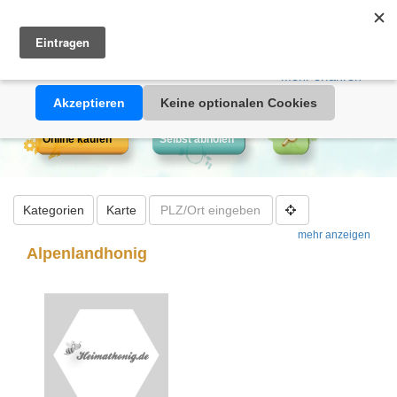
Heimathonig auf Facebook
|
Kunden-Login
|
Warenkorb
Diese Website verwendet Cookies. Durch die Nutzung dieser
Webseite erklären Sie sich damit einverstanden, dass Cookies
gesetzt werden.
Mehr erfahren >>
Akzeptieren
Keine optionalen Cookies
Online kaufen
Selbst abholen
Kategorien
Karte
mehr anzeigen
Alpenlandhonig