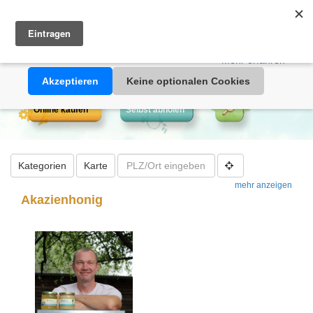
Heimathonig auf Facebook
|
Kunden-Login
|
Warenkorb
Diese Website verwendet Cookies. Durch die Nutzung dieser
Webseite erklären Sie sich damit einverstanden, dass Cookies
gesetzt werden.
Mehr erfahren >>
Akzeptieren
Keine optionalen Cookies
Online kaufen
Selbst abholen
Kategorien
Karte
mehr anzeigen
Akazienhonig