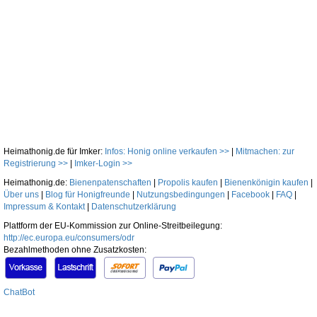
Heimathonig.de für Imker:
Infos: Honig online verkaufen >>
|
Mitmachen: zur
Registrierung >>
|
Imker-Login >>
Heimathonig.de:
Bienenpatenschaften
|
Propolis kaufen
|
Bienenkönigin kaufen
|
Über uns
|
Blog für Honigfreunde
|
Nutzungsbedingungen
|
Facebook
|
FAQ
|
Impressum & Kontakt
|
Datenschutzerklärung
Plattform der EU-Kommission zur Online-Streitbeilegung:
http://ec.europa.eu/consumers/odr
Bezahlmethoden ohne Zusatzkosten:
ChatBot