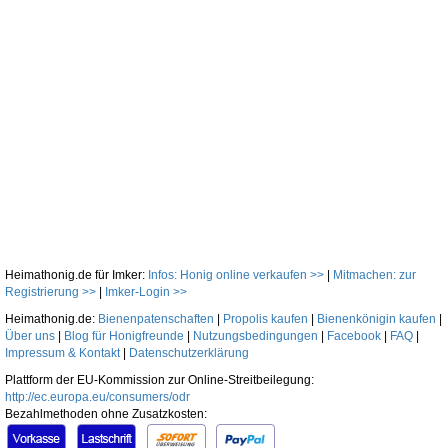
Heimathonig.de für Imker:
Infos: Honig online verkaufen >>
|
Mitmachen: zur
Registrierung >>
|
Imker-Login >>
Heimathonig.de:
Bienenpatenschaften
|
Propolis kaufen
|
Bienenkönigin kaufen
|
Über uns
|
Blog für Honigfreunde
|
Nutzungsbedingungen
|
Facebook
|
FAQ
|
Impressum & Kontakt
|
Datenschutzerklärung
Plattform der EU-Kommission zur Online-Streitbeilegung:
http://ec.europa.eu/consumers/odr
Bezahlmethoden ohne Zusatzkosten: