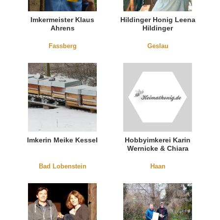
Imkermeister Klaus
Hildinger Honig Leena
Ahrens
Hildinger
Fassberg
Geslau
Imkerin Meike Kessel
Hobbyimkerei Karin
Wernicke & Chiara
Nguyen
Bad Lobenstein
Haan