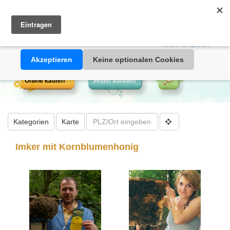
Heimathonig auf Facebook
|
Kunden-Login
|
Warenkorb
Diese Website verwendet Cookies. Durch die Nutzung dieser
Webseite erklären Sie sich damit einverstanden, dass Cookies
gesetzt werden.
Mehr erfahren >>
Akzeptieren
Keine optionalen Cookies
Online kaufen
Selbst abholen
Kategorien
Karte
Imker mit Kornblumenhonig