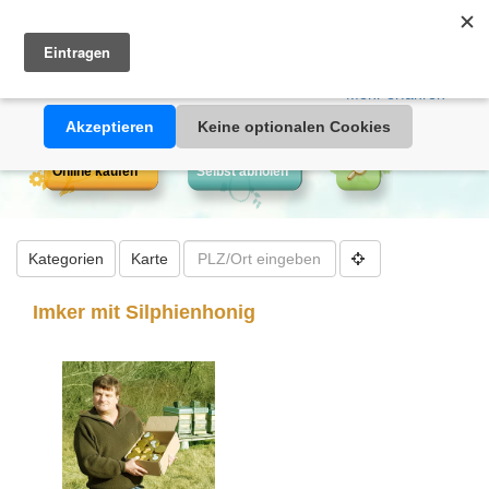
Heimathonig auf Facebook
|
Kunden-Login
|
Warenkorb
Diese Website verwendet Cookies. Durch die Nutzung dieser
Webseite erklären Sie sich damit einverstanden, dass Cookies
gesetzt werden.
Mehr erfahren >>
Akzeptieren
Keine optionalen Cookies
Online kaufen
Selbst abholen
Kategorien
Karte
Imker mit Silphienhonig