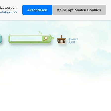
Heimathonig auf Facebook
|
Kunden-Login
|
Warenkorb
tzt werden.
Akzeptieren
Keine optionalen Cookies
erfahren >>
0 Artikel
0,00 €