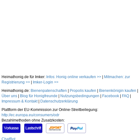
Heimathonig.de für Imker:
Infos: Honig online verkaufen >>
|
Mitmachen: zur
Registrierung >>
|
Imker-Login >>
Heimathonig.de:
Bienenpatenschaften
|
Propolis kaufen
|
Bienenkönigin kaufen
|
Über uns
|
Blog für Honigfreunde
|
Nutzungsbedingungen
|
Facebook
|
FAQ
|
Impressum & Kontakt
|
Datenschutzerklärung
Plattform der EU-Kommission zur Online-Streitbeilegung:
http://ec.europa.eu/consumers/odr
Bezahlmethoden ohne Zusatzkosten:
ChatBot