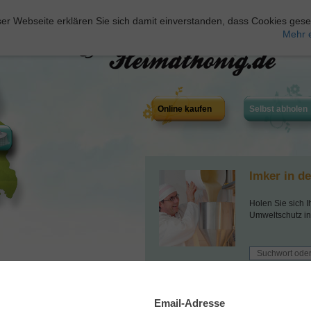
er Webseite erklären Sie sich damit einverstanden, dass Cookies gese
Mehr 
Online kaufen
Selbst abholen
Imker in d
Holen Sie sich I
Umweltschutz in
Wählen Sie Imker anhand der Farbe