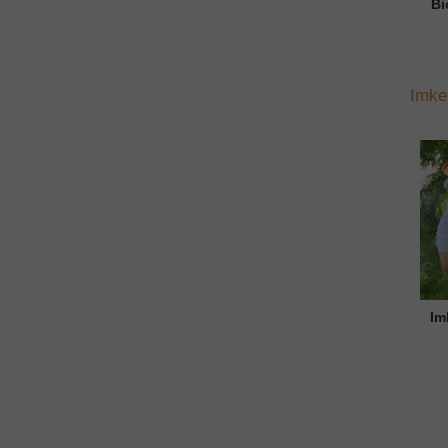
Bi
Imke
Im