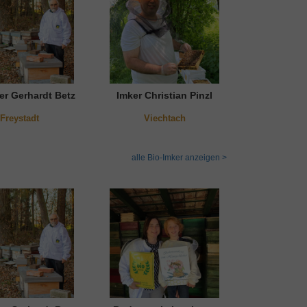
er Gerhardt Betz
Imker Christian Pinzl
Freystadt
Viechtach
alle Bio-Imker anzeigen >