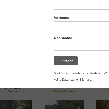
ebte Imker bei Heimathonig
dinger Honig Leena
Imkerei Mark Philipp
Schwa
Hildinger
M
Geslau
Zell im Wiesental