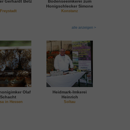
er Gerhardt Betz
Bodenseeimkerei zum
Honigschlecker Simone
Freystadt
Konstanz
Gieß
alle anzeigen >
onigimker Olaf
Heidmark-Imkerei
Schacht
Heinrich
sa in Hessen
Scharringhausen
Soltau