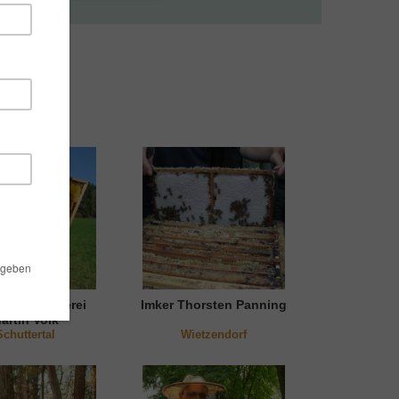
rzwaldimkerei
Imker Thorsten Panning
artin Volk
Schuttertal
Wietzendorf