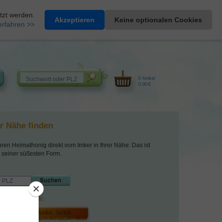
Heimathonig auf Facebook
|
Kunden-Login
|
Warenkorb
tzt werden.
Akzeptieren
Keine optionalen Cookies
erfahren >>
0 Artikel
0,00 €
er Nähe finden
hren Heimathonig direkt vom Imker in Ihrer Nähe: Das ist
 seiner süßesten Form.
 ihrer Honige: