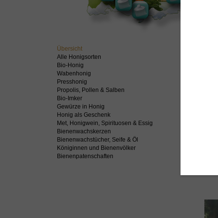
Übersicht
Alle Honigsorten
Beli
Bio-Honig
Wabenhonig
Presshonig
Propolis, Pollen & Salben
Bio-Imker
Gewürze in Honig
Honig als Geschenk
Met, Honigwein, Spirituosen & Essig
Bienenwachskerzen
Bienenwachstücher, Seife & Öl
Königinnen und Bienenvölker
Bienenpatenschaften
Hil