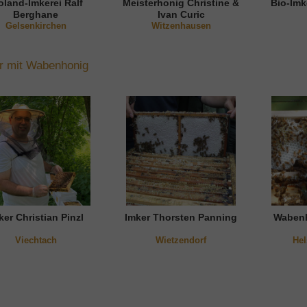
oland-Imkerei Ralf
Meisterhonig Christine &
Bio-Imk
Berghane
Ivan Curic
Gelsenkirchen
Witzenhausen
r mit Wabenhonig
ker Christian Pinzl
Imker Thorsten Panning
Wabenh
Viechtach
Wietzendorf
Hel