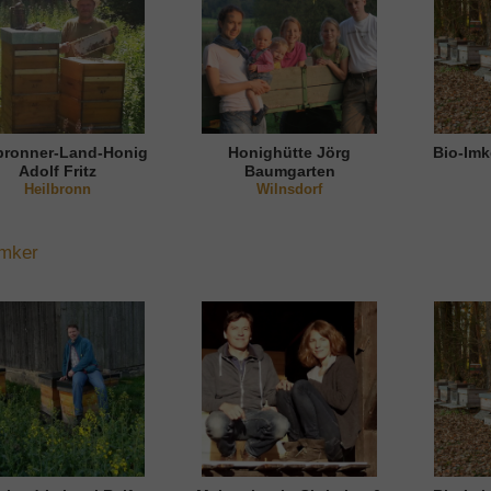
bronner-Land-Honig
Honighütte Jörg
Bio-Imk
Adolf Fritz
Baumgarten
Heilbronn
Wilnsdorf
Imker