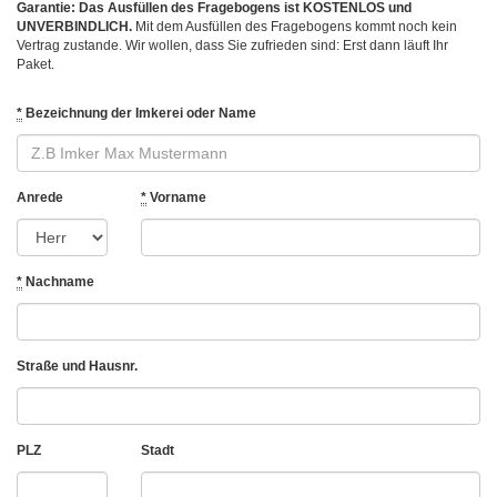
Garantie: Das Ausfüllen des Fragebogens ist KOSTENLOS und
UNVERBINDLICH.
Mit dem Ausfüllen des Fragebogens kommt noch kein
Vertrag zustande. Wir wollen, dass Sie zufrieden sind: Erst dann läuft Ihr
Paket.
*
Bezeichnung der Imkerei oder Name
If
Anrede
*
Vorname
you
are
a
human,
*
Nachname
ignore
this
field
Straße und Hausnr.
PLZ
Stadt