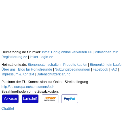
Heimathonig.de für Imker:
Infos: Honig online verkaufen >>
|
Mitmachen: zur
Registrierung >>
|
Imker-Login >>
Heimathonig.de:
Bienenpatenschaften
|
Propolis kaufen
|
Bienenkönigin kaufen
|
Über uns
|
Blog für Honigfreunde
|
Nutzungsbedingungen
|
Facebook
|
FAQ
|
Impressum & Kontakt
|
Datenschutzerklärung
Plattform der EU-Kommission zur Online-Streitbeilegung:
http://ec.europa.eu/consumers/odr
Bezahlmethoden ohne Zusatzkosten:
ChatBot