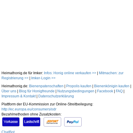
Heimathonig.de für Imker:
Infos: Honig online verkaufen >>
|
Mitmachen: zur
Registrierung >>
|
Imker-Login >>
Heimathonig.de:
Bienenpatenschaften
|
Propolis kaufen
|
Bienenkönigin kaufen
|
Über uns
|
Blog für Honigfreunde
|
Nutzungsbedingungen
|
Facebook
|
FAQ
|
Impressum & Kontakt
|
Datenschutzerklärung
Plattform der EU-Kommission zur Online-Streitbeilegung:
http://ec.europa.eu/consumers/odr
Bezahlmethoden ohne Zusatzkosten:
ChatBot