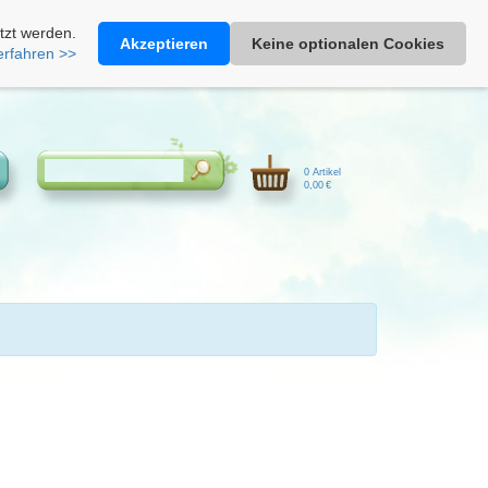
Heimathonig auf Facebook
|
Kunden-Login
|
Warenkorb
tzt werden.
Akzeptieren
Keine optionalen Cookies
erfahren >>
0 Artikel
0,00 €