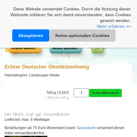
Heimathonig auf Facebook
|
Kunden-Login
|
Warenkorb
Diese Website verwendet Cookies. Durch die Nutzung dieser
Webseite erklären Sie sich damit einverstanden, dass Cookies
gesetzt werden.
Mehr erfahren >>
Akzeptieren
Keine optionalen Cookies
Online kaufen
Selbst abholen
Echter Deutscher Obstblütenhonig
Heimatregion: Lüneburger Heide
500 g | 9,50 €
In den Warenkorb
1,90 € pro 100 g
inkl. MwSt, zzgl. ggf. Versandkosten
Lieferzeit: max. 6 Werktage
Bestellungen ab 75 Euro Warenwert sowie
Sparpakete
versendet dieser
Imker versandkostenfrei.