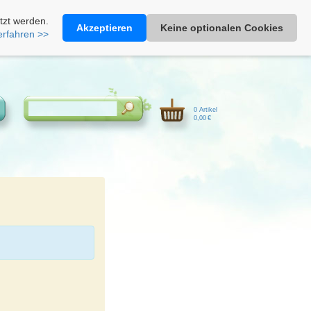
Heimathonig auf Facebook
|
Kunden-Login
|
Warenkorb
tzt werden.
Akzeptieren
Keine optionalen Cookies
erfahren >>
0 Artikel
0,00 €