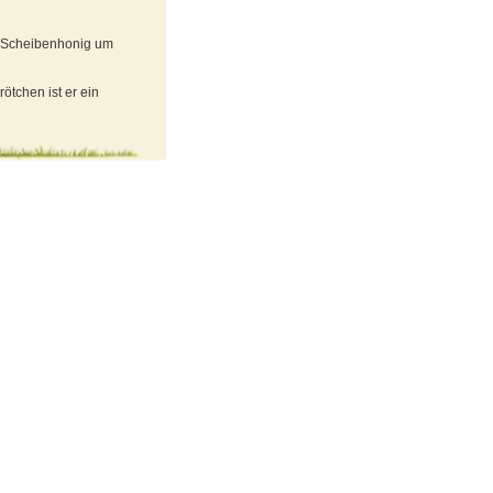
m Scheibenhonig um
tchen ist er ein