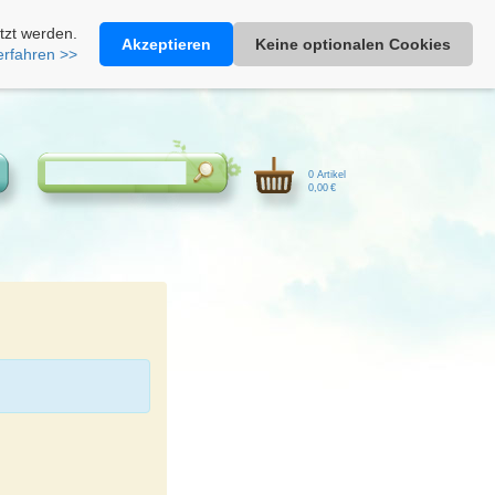
Heimathonig auf Facebook
|
Kunden-Login
|
Warenkorb
tzt werden.
Akzeptieren
Keine optionalen Cookies
erfahren >>
0 Artikel
0,00 €