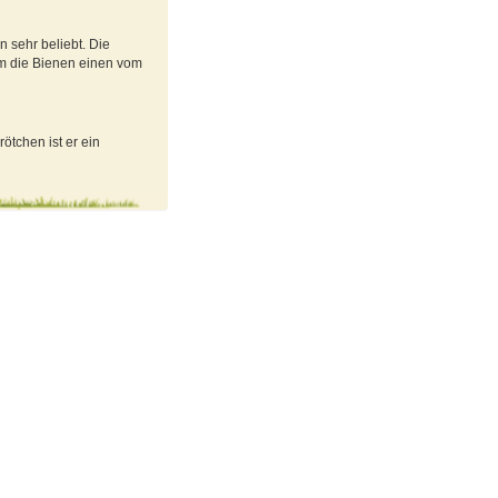
 sehr beliebt. Die
em die Bienen einen vom
tchen ist er ein