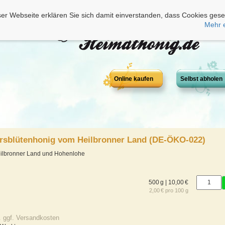
er Webseite erklären Sie sich damit einverstanden, dass Cookies gese
Mehr 
Online kaufen
Selbst abholen
hrsblütenhonig vom Heilbronner Land (DE-ÖKO-022)
eilbronner Land und Hohenlohe
500 g | 10,00 €
2,00 € pro 100 g
. ggf. Versandkosten