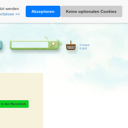
Heimathonig auf Facebook
|
Kunden-Login
|
Warenkorb
tzt werden.
Akzeptieren
Keine optionalen Cookies
erfahren >>
0 Artikel
0,00 €
In den Warenkorb