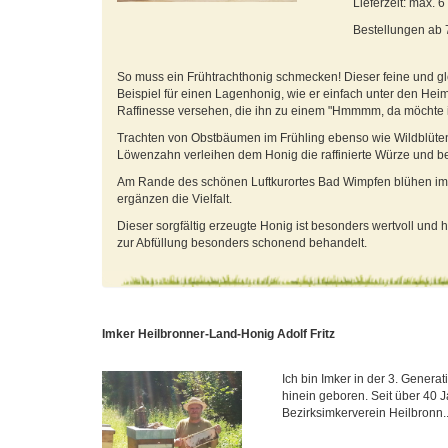
Lieferzeit: max. 
Bestellungen ab
So muss ein Frühtrachthonig schmecken! Dieser feine und gl
Beispiel für einen Lagenhonig, wie er einfach unter den Heim
Raffinesse versehen, die ihn zu einem "Hmmmm, da möchte i
Trachten von Obstbäumen im Frühling ebenso wie Wildblüten 
Löwenzahn verleihen dem Honig die raffinierte Würze und 
Am Rande des schönen Luftkurortes Bad Wimpfen blühen im
ergänzen die Vielfalt.
Dieser sorgfältig erzeugte Honig ist besonders wertvoll u
zur Abfüllung besonders schonend behandelt.
Imker Heilbronner-Land-Honig Adolf Fritz
Ich bin Imker in der 3. Generat
hinein geboren. Seit über 40 J
Bezirksimkerverein Heilbronn.