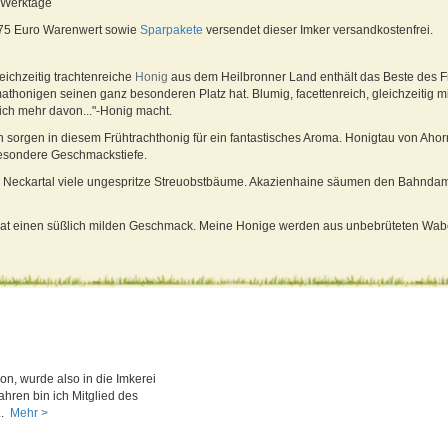
6 Werktage
 75 Euro Warenwert sowie
Sparpakete
versendet dieser Imker versandkostenfrei.
eichzeitig trachtenreiche
Honig
aus dem Heilbronner Land enthält das Beste des Frü
athonigen seinen ganz besonderen Platz hat. Blumig, facettenreich, gleichzeitig mit
ch mehr davon..."-Honig macht.
sorgen in diesem Frühtrachthonig für ein fantastisches Aroma. Honigtau von Ahor
besondere Geschmackstiefe.
 Neckartal viele ungespritze Streuobstbäume. Akazienhaine säumen den Bahnd
nd hat einen süßlich milden Geschmack. Meine Honige werden aus unbebrüteten Wab
ion, wurde also in die Imkerei
ahren bin ich Mitglied des
..
Mehr >