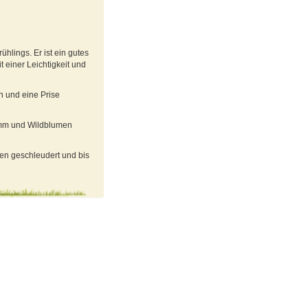
hlings. Er ist ein gutes
 einer Leichtigkeit und
n und eine Prise
amm und Wildblumen
en geschleudert und bis