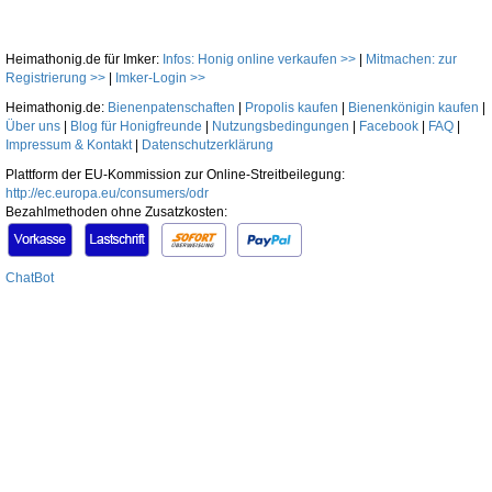
Heimathonig.de für Imker:
Infos: Honig online verkaufen >>
|
Mitmachen: zur
Registrierung >>
|
Imker-Login >>
Heimathonig.de:
Bienenpatenschaften
|
Propolis kaufen
|
Bienenkönigin kaufen
|
Über uns
|
Blog für Honigfreunde
|
Nutzungsbedingungen
|
Facebook
|
FAQ
|
Impressum & Kontakt
|
Datenschutzerklärung
Plattform der EU-Kommission zur Online-Streitbeilegung:
http://ec.europa.eu/consumers/odr
Bezahlmethoden ohne Zusatzkosten:
ChatBot