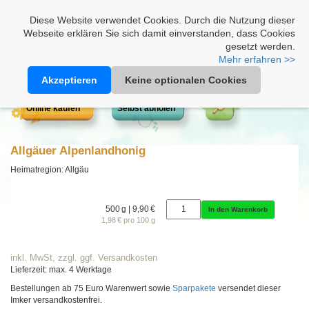
Heimathonig auf Facebook
|
Kunden-Login
|
Warenkorb
Diese Website verwendet Cookies. Durch die Nutzung dieser
Webseite erklären Sie sich damit einverstanden, dass Cookies
gesetzt werden.
Mehr erfahren >>
Akzeptieren
Keine optionalen Cookies
Online kaufen
Selbst abholen
Allgäuer Alpenlandhonig
Heimatregion: Allgäu
500 g | 9,90 €
In den Warenkorb
1,98 € pro 100 g
inkl. MwSt, zzgl. ggf. Versandkosten
Lieferzeit: max. 4 Werktage
Bestellungen ab 75 Euro Warenwert sowie
Sparpakete
versendet dieser
Imker versandkostenfrei.