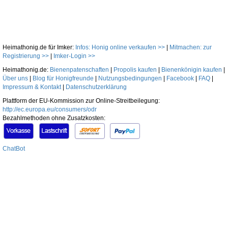
Heimathonig.de für Imker:
Infos: Honig online verkaufen >>
|
Mitmachen: zur
Registrierung >>
|
Imker-Login >>
Heimathonig.de:
Bienenpatenschaften
|
Propolis kaufen
|
Bienenkönigin kaufen
|
Über uns
|
Blog für Honigfreunde
|
Nutzungsbedingungen
|
Facebook
|
FAQ
|
Impressum & Kontakt
|
Datenschutzerklärung
Plattform der EU-Kommission zur Online-Streitbeilegung:
http://ec.europa.eu/consumers/odr
Bezahlmethoden ohne Zusatzkosten:
ChatBot