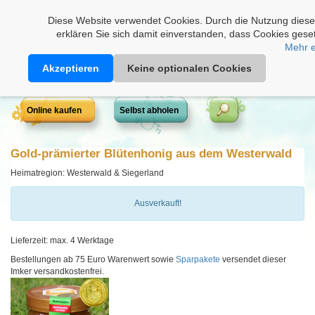
Heimathonig auf Facebook
|
Kunden-Login
|
Warenkorb
Diese Website verwendet Cookies. Durch die Nutzung dies
erklären Sie sich damit einverstanden, dass Cookies gese
Mehr e
Akzeptieren
Keine optionalen Cookies
Online kaufen
Selbst abholen
Gold-prämierter Blütenhonig aus dem Westerwald
Heimatregion: Westerwald & Siegerland
Ausverkauft!
Lieferzeit: max. 4 Werktage
Bestellungen ab 75 Euro Warenwert sowie
Sparpakete
versendet dieser
Imker versandkostenfrei.