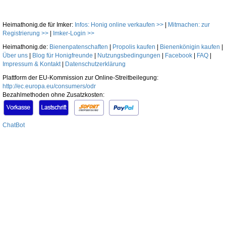
Heimathonig.de für Imker:
Infos: Honig online verkaufen >>
|
Mitmachen: zur
Registrierung >>
|
Imker-Login >>
Heimathonig.de:
Bienenpatenschaften
|
Propolis kaufen
|
Bienenkönigin kaufen
|
Über uns
|
Blog für Honigfreunde
|
Nutzungsbedingungen
|
Facebook
|
FAQ
|
Impressum & Kontakt
|
Datenschutzerklärung
Plattform der EU-Kommission zur Online-Streitbeilegung:
http://ec.europa.eu/consumers/odr
Bezahlmethoden ohne Zusatzkosten:
ChatBot