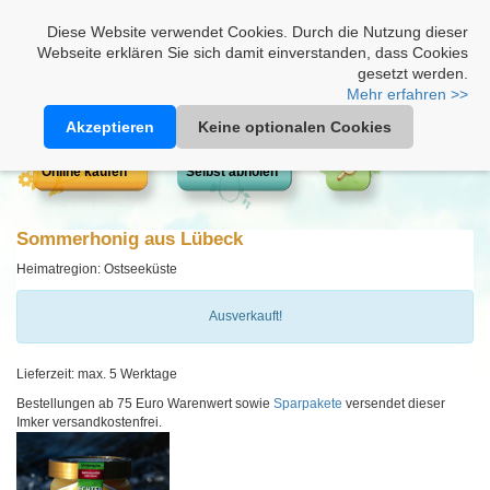
Heimathonig auf Facebook
|
Kunden-Login
|
Warenkorb
Diese Website verwendet Cookies. Durch die Nutzung dieser
Webseite erklären Sie sich damit einverstanden, dass Cookies
gesetzt werden.
Mehr erfahren >>
Akzeptieren
Keine optionalen Cookies
Online kaufen
Selbst abholen
Sommerhonig aus Lübeck
Heimatregion: Ostseeküste
Ausverkauft!
Lieferzeit: max. 5 Werktage
Bestellungen ab 75 Euro Warenwert sowie
Sparpakete
versendet dieser
Imker versandkostenfrei.