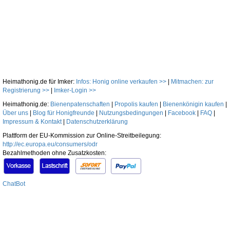
Heimathonig.de für Imker:
Infos: Honig online verkaufen >>
|
Mitmachen: zur
Registrierung >>
|
Imker-Login >>
Heimathonig.de:
Bienenpatenschaften
|
Propolis kaufen
|
Bienenkönigin kaufen
|
Über uns
|
Blog für Honigfreunde
|
Nutzungsbedingungen
|
Facebook
|
FAQ
|
Impressum & Kontakt
|
Datenschutzerklärung
Plattform der EU-Kommission zur Online-Streitbeilegung:
http://ec.europa.eu/consumers/odr
Bezahlmethoden ohne Zusatzkosten:
ChatBot