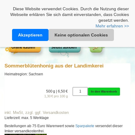
Heimathonig auf Facebook
|
Kunden-Login
|
Warenkorb
Diese Website verwendet Cookies. Durch die Nutzung dieser
Webseite erklären Sie sich damit einverstanden, dass Cookies
gesetzt werden.
Mehr erfahren >>
Akzeptieren
Keine optionalen Cookies
Online kaufen
Selbst abholen
Sommerblütenhonig aus der Landimkerei
Heimatregion: Sachsen
500 g | 6,50 €
In den Warenkorb
1,30 € pro 100 g
inkl. MwSt, zzgl. ggf. Versandkosten
Lieferzeit: max. 5 Werktage
Bestellungen ab 75 Euro Warenwert sowie
Sparpakete
versendet dieser
Imker versandkostenfrei.