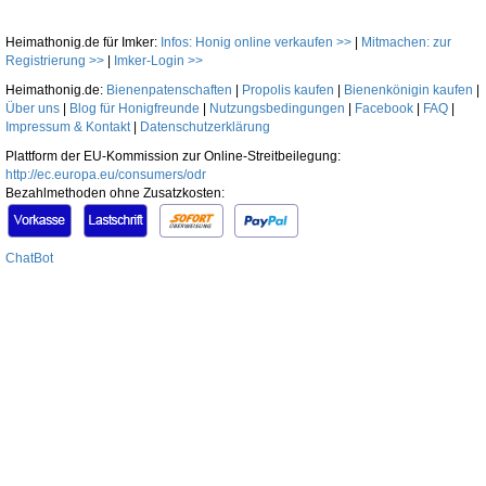
Heimathonig.de für Imker:
Infos: Honig online verkaufen >>
|
Mitmachen: zur
Registrierung >>
|
Imker-Login >>
Heimathonig.de:
Bienenpatenschaften
|
Propolis kaufen
|
Bienenkönigin kaufen
|
Über uns
|
Blog für Honigfreunde
|
Nutzungsbedingungen
|
Facebook
|
FAQ
|
Impressum & Kontakt
|
Datenschutzerklärung
Plattform der EU-Kommission zur Online-Streitbeilegung:
http://ec.europa.eu/consumers/odr
Bezahlmethoden ohne Zusatzkosten:
ChatBot