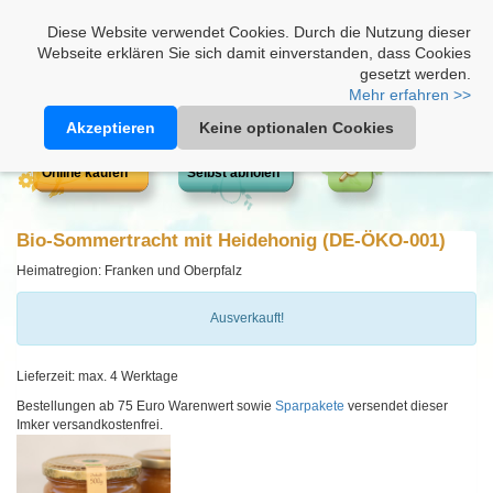
Heimathonig auf Facebook
|
Kunden-Login
|
Warenkorb
Diese Website verwendet Cookies. Durch die Nutzung dieser
Webseite erklären Sie sich damit einverstanden, dass Cookies
gesetzt werden.
Mehr erfahren >>
Akzeptieren
Keine optionalen Cookies
Online kaufen
Selbst abholen
Bio-Sommertracht mit Heidehonig (DE-ÖKO-001)
Heimatregion: Franken und Oberpfalz
Ausverkauft!
Lieferzeit: max. 4 Werktage
Bestellungen ab 75 Euro Warenwert sowie
Sparpakete
versendet dieser
Imker versandkostenfrei.