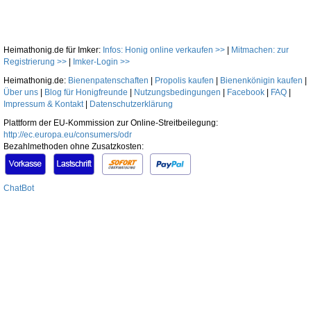
Heimathonig.de für Imker:
Infos: Honig online verkaufen >>
|
Mitmachen: zur
Registrierung >>
|
Imker-Login >>
Heimathonig.de:
Bienenpatenschaften
|
Propolis kaufen
|
Bienenkönigin kaufen
|
Über uns
|
Blog für Honigfreunde
|
Nutzungsbedingungen
|
Facebook
|
FAQ
|
Impressum & Kontakt
|
Datenschutzerklärung
Plattform der EU-Kommission zur Online-Streitbeilegung:
http://ec.europa.eu/consumers/odr
Bezahlmethoden ohne Zusatzkosten:
ChatBot