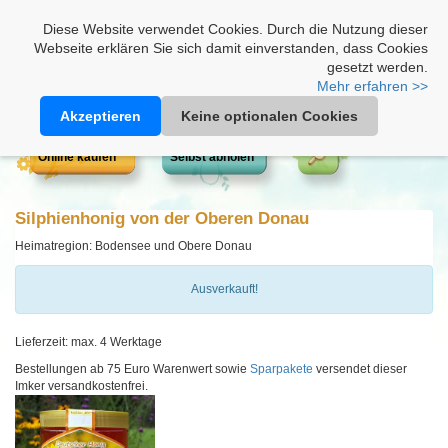
Heimathonig auf Facebook
|
Kunden-Login
|
Warenkorb
Diese Website verwendet Cookies. Durch die Nutzung dieser
Webseite erklären Sie sich damit einverstanden, dass Cookies
gesetzt werden.
Mehr erfahren >>
Akzeptieren
Keine optionalen Cookies
Online kaufen
Selbst abholen
Silphienhonig von der Oberen Donau
Heimatregion: Bodensee und Obere Donau
Ausverkauft!
Lieferzeit: max. 4 Werktage
Bestellungen ab 75 Euro Warenwert sowie
Sparpakete
versendet dieser
Imker versandkostenfrei.