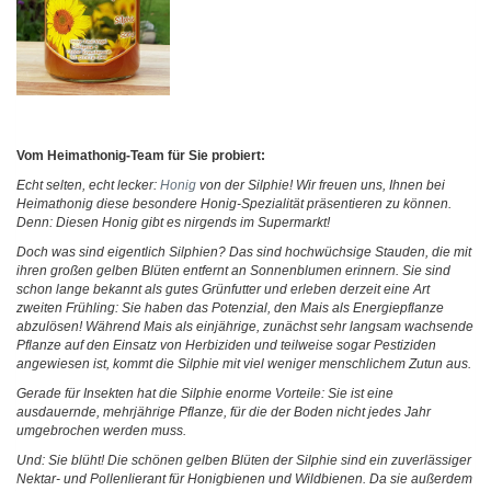
Vom Heimathonig-Team für Sie probiert:
Echt selten, echt lecker:
Honig
von der Silphie! Wir freuen uns, Ihnen bei
Heimathonig diese besondere Honig-Spezialität präsentieren zu können.
Denn: Diesen Honig gibt es nirgends im Supermarkt!
Doch was sind eigentlich Silphien? Das sind hochwüchsige Stauden, die mit
ihren großen gelben Blüten entfernt an Sonnenblumen erinnern. Sie sind
schon lange bekannt als gutes Grünfutter und erleben derzeit eine Art
zweiten Frühling: Sie haben das Potenzial, den Mais als Energiepflanze
abzulösen! Während Mais als einjährige, zunächst sehr langsam wachsende
Pflanze auf den Einsatz von Herbiziden und teilweise sogar Pestiziden
angewiesen ist, kommt die Silphie mit viel weniger menschlichem Zutun aus.
Gerade für Insekten hat die Silphie enorme Vorteile: Sie ist eine
ausdauernde, mehrjährige Pflanze, für die der Boden nicht jedes Jahr
umgebrochen werden muss.
Und: Sie blüht! Die schönen gelben Blüten der Silphie sind ein zuverlässiger
Nektar- und Pollenlierant für Honigbienen und Wildbienen. Da sie außerdem