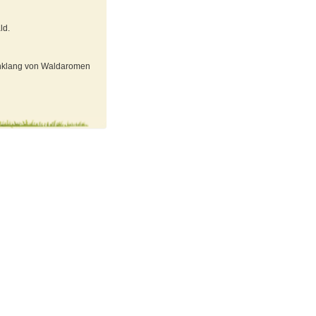
ld.
m Anklang von Waldaromen