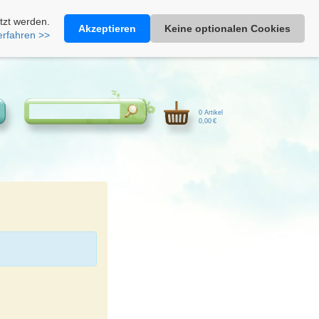
Heimathonig auf Facebook
|
Kunden-Login
|
Warenkorb
tzt werden.
Akzeptieren
Keine optionalen Cookies
erfahren >>
0 Artikel
0,00 €