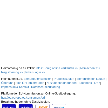
Heimathonig.de für Imker:
Infos: Honig online verkaufen >>
|
Mitmachen: zur
Registrierung >>
|
Imker-Login >>
Heimathonig.de:
Bienenpatenschaften
|
Propolis kaufen
|
Bienenkönigin kaufen
|
Über uns
|
Blog für Honigfreunde
|
Nutzungsbedingungen
|
Facebook
|
FAQ
|
Impressum & Kontakt
|
Datenschutzerklärung
Plattform der EU-Kommission zur Online-Streitbeilegung:
http://ec.europa.eu/consumers/odr
Bezahlmethoden ohne Zusatzkosten: