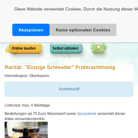
Heimathonig auf Facebook
|
Kunden-Login
|
Warenkorb
Diese Website verwendet Cookies. Durch die Nutzung dieser We
Akzeptieren
Keine optionalen Cookies
Online kaufen
Selbst abholen
Rarität: "Einzige Schleuder" Frühtrachthonig
Heimatregion: Oberbayern
Ausverkauft!
Lieferzeit: max. 4 Werktage
Bestellungen ab 75 Euro Warenwert sowie
Sparpakete
versendet dieser
Imker versandkostenfrei.