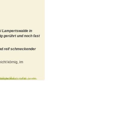
i Lampertswalde in
ig gerührt und noch fast
nd reif schmeckender
icht körnig, im