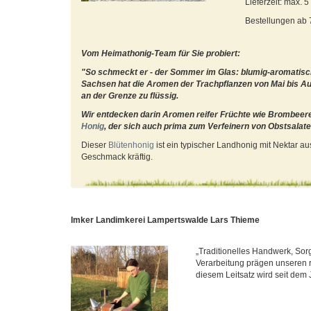
Lieferzeit: max. 
Bestellungen ab
Vom Heimathonig-Team für Sie probiert:
"So schmeckt er - der Sommer im Glas: blumig-aromatis
Sachsen hat die Aromen der Trachpflanzen von Mai bis Augu
an der Grenze zu flüssig.
Wir entdecken darin Aromen reifer Früchte wie Brombeer
Honig
, der sich auch prima zum Verfeinern von Obstsalate
Dieser
Blütenhonig
ist ein typischer Landhonig mit Nektar au
Geschmack kräftig.
Imker Landimkerei Lampertswalde Lars Thieme
„Traditionelles Handwerk, Sor
Verarbeitung prägen unseren 
diesem Leitsatz wird seit dem 