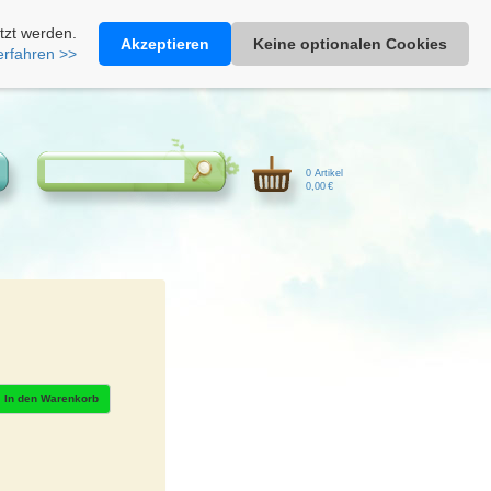
Heimathonig auf Facebook
|
Kunden-Login
|
Warenkorb
tzt werden.
Akzeptieren
Keine optionalen Cookies
erfahren >>
0 Artikel
0,00 €
In den Warenkorb