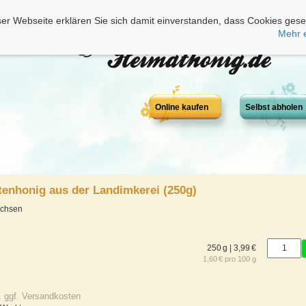
er Webseite erklären Sie sich damit einverstanden, dass Cookies gese
Mehr 
Online kaufen
Selbst abholen
enhonig aus der Landimkerei (250g)
achsen
250 g | 3,99 €
1,60 € pro 100 g
. ggf. Versandkosten