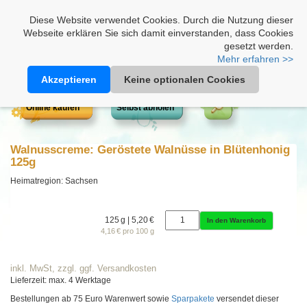
Heimathonig auf Facebook
|
Kunden-Login
|
Warenkorb
Diese Website verwendet Cookies. Durch die Nutzung dieser
Webseite erklären Sie sich damit einverstanden, dass Cookies
gesetzt werden.
Mehr erfahren >>
Akzeptieren
Keine optionalen Cookies
Online kaufen
Selbst abholen
Walnusscreme: Geröstete Walnüsse in Blütenhonig
125g
Heimatregion: Sachsen
125 g | 5,20 €
In den Warenkorb
4,16 € pro 100 g
inkl. MwSt, zzgl. ggf. Versandkosten
Lieferzeit: max. 4 Werktage
Bestellungen ab 75 Euro Warenwert sowie
Sparpakete
versendet dieser