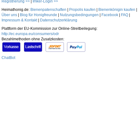
Registrierung >>
|
Imker-Login >>
Heimathonig.de:
Bienenpatenschaften
|
Propolis kaufen
|
Bienenkönigin kaufen
|
Über uns
|
Blog für Honigfreunde
|
Nutzungsbedingungen
|
Facebook
|
FAQ
|
Impressum & Kontakt
|
Datenschutzerklärung
Plattform der EU-Kommission zur Online-Streitbeilegung:
http://ec.europa.eu/consumers/odr
Bezahlmethoden ohne Zusatzkosten:
ChatBot