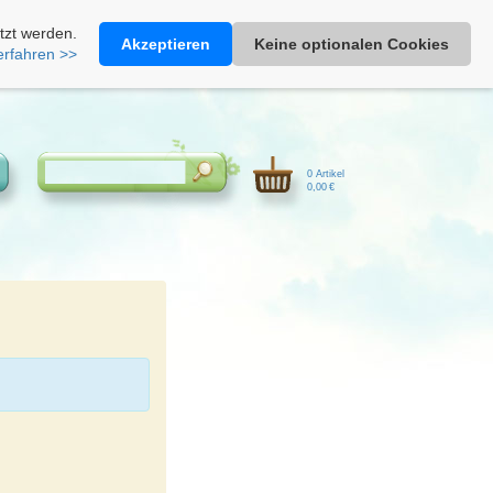
Heimathonig auf Facebook
|
Kunden-Login
|
Warenkorb
tzt werden.
Akzeptieren
Keine optionalen Cookies
erfahren >>
0 Artikel
0,00 €