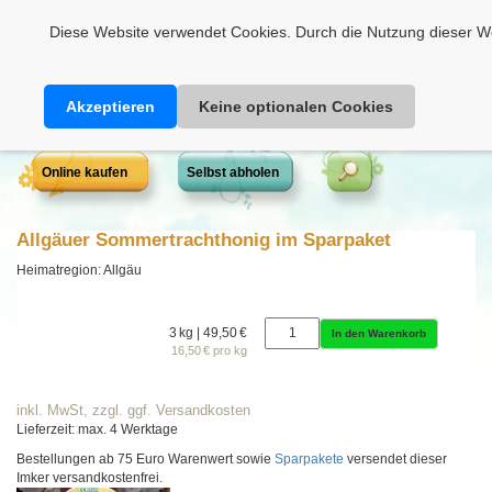
Heimathonig auf Facebook
|
Kunden-Login
|
Warenkorb
Diese Website verwendet Cookies. Durch die Nutzung dieser We
Akzeptieren
Keine optionalen Cookies
Online kaufen
Selbst abholen
Allgäuer Sommertrachthonig im Sparpaket
Heimatregion: Allgäu
3 kg | 49,50 €
In den Warenkorb
16,50 € pro kg
inkl. MwSt, zzgl. ggf. Versandkosten
Lieferzeit: max. 4 Werktage
Bestellungen ab 75 Euro Warenwert sowie
Sparpakete
versendet dieser
Imker versandkostenfrei.