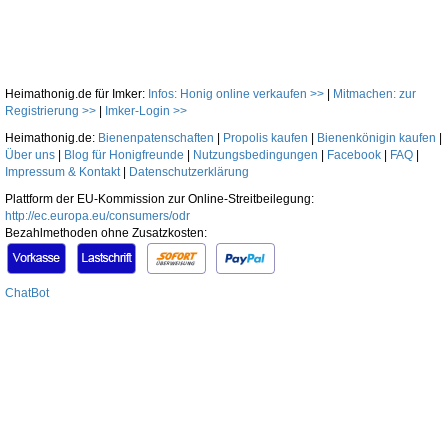
Heimathonig.de für Imker:
Infos: Honig online verkaufen >>
|
Mitmachen: zur
Registrierung >>
|
Imker-Login >>
Heimathonig.de:
Bienenpatenschaften
|
Propolis kaufen
|
Bienenkönigin kaufen
|
Über uns
|
Blog für Honigfreunde
|
Nutzungsbedingungen
|
Facebook
|
FAQ
|
Impressum & Kontakt
|
Datenschutzerklärung
Plattform der EU-Kommission zur Online-Streitbeilegung:
http://ec.europa.eu/consumers/odr
Bezahlmethoden ohne Zusatzkosten:
ChatBot