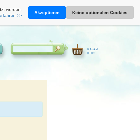
Heimathonig auf Facebook
|
Kunden-Login
|
Warenkorb
tzt werden.
Akzeptieren
Keine optionalen Cookies
erfahren >>
0 Artikel
0,00 €