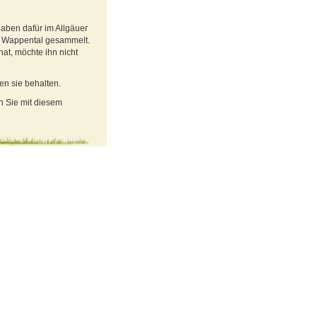
haben dafür im Allgäuer
r Wappental gesammelt.
t, möchte ihn nicht
n sie behalten.
en Sie mit diesem