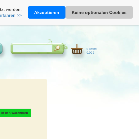
Heimathonig auf Facebook
|
Kunden-Login
|
Warenkorb
tzt werden.
Akzeptieren
Keine optionalen Cookies
erfahren >>
0 Artikel
0,00 €
In den Warenkorb