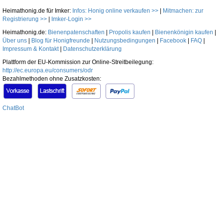
Heimathonig.de für Imker:
Infos: Honig online verkaufen >>
|
Mitmachen: zur
Registrierung >>
|
Imker-Login >>
Heimathonig.de:
Bienenpatenschaften
|
Propolis kaufen
|
Bienenkönigin kaufen
|
Über uns
|
Blog für Honigfreunde
|
Nutzungsbedingungen
|
Facebook
|
FAQ
|
Impressum & Kontakt
|
Datenschutzerklärung
Plattform der EU-Kommission zur Online-Streitbeilegung:
http://ec.europa.eu/consumers/odr
Bezahlmethoden ohne Zusatzkosten:
ChatBot