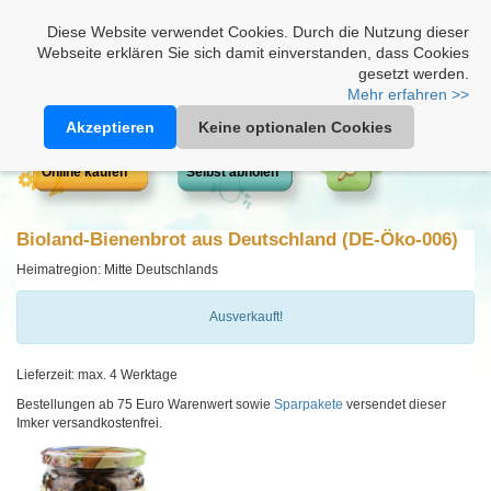
Heimathonig auf Facebook
|
Kunden-Login
|
Warenkorb
Diese Website verwendet Cookies. Durch die Nutzung dieser
Webseite erklären Sie sich damit einverstanden, dass Cookies
gesetzt werden.
Mehr erfahren >>
Akzeptieren
Keine optionalen Cookies
Online kaufen
Selbst abholen
Bioland-Bienenbrot aus Deutschland (DE-Öko-006)
Heimatregion: Mitte Deutschlands
Ausverkauft!
Lieferzeit: max. 4 Werktage
Bestellungen ab 75 Euro Warenwert sowie
Sparpakete
versendet dieser
Imker versandkostenfrei.