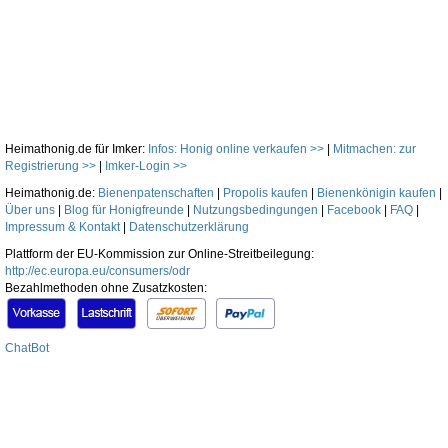
Heimathonig.de für Imker:
Infos: Honig online verkaufen >>
|
Mitmachen: zur
Registrierung >>
|
Imker-Login >>
Heimathonig.de:
Bienenpatenschaften
|
Propolis kaufen
|
Bienenkönigin kaufen
|
Über uns
|
Blog für Honigfreunde
|
Nutzungsbedingungen
|
Facebook
|
FAQ
|
Impressum & Kontakt
|
Datenschutzerklärung
Plattform der EU-Kommission zur Online-Streitbeilegung:
http://ec.europa.eu/consumers/odr
Bezahlmethoden ohne Zusatzkosten:
ChatBot