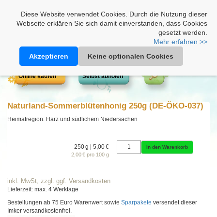
Heimathonig auf Facebook
|
Kunden-Login
|
Warenkorb
Diese Website verwendet Cookies. Durch die Nutzung dieser
Webseite erklären Sie sich damit einverstanden, dass Cookies
gesetzt werden.
Mehr erfahren >>
Akzeptieren
Keine optionalen Cookies
Online kaufen
Selbst abholen
Naturland-Sommerblütenhonig 250g (DE-ÖKO-037)
Heimatregion: Harz und südlichem Niedersachen
250 g | 5,00 €
In den Warenkorb
2,00 € pro 100 g
inkl. MwSt, zzgl. ggf. Versandkosten
Lieferzeit: max. 4 Werktage
Bestellungen ab 75 Euro Warenwert sowie
Sparpakete
versendet dieser
Imker versandkostenfrei.