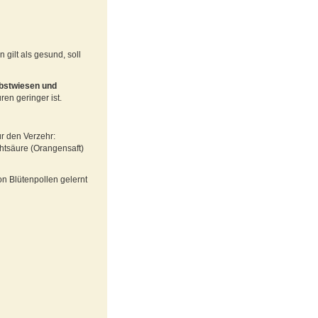
 gilt als gesund, soll
obstwiesen und
en geringer ist.
ür den Verzehr:
htsäure (Orangensaft)
n Blütenpollen gelernt