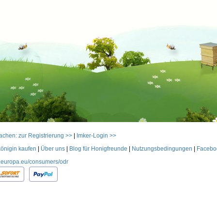
achen: zur Registrierung >>
|
Imker-Login >>
önigin kaufen
|
Über uns
|
Blog für Honigfreunde
|
Nutzungsbedingungen
|
Facebo
ec.europa.eu/consumers/odr