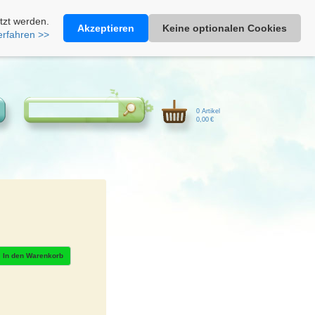
Heimathonig auf Facebook
|
Kunden-Login
|
Warenkorb
tzt werden.
Akzeptieren
Keine optionalen Cookies
erfahren >>
0 Artikel
0,00 €
In den Warenkorb