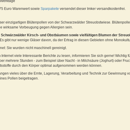
6 Werktage
 75 Euro Warenwert sowie
Sparpakete
versendet dieser Imker versandkostenfrei.
eser einzigartigen Blütenpollen von der Schwarzwälder Streuobstwiese. Blütenpollen
ne wirksame Vorbeugung gegen Allergien sein.
n
Schwärzwälder Kirsch- und Obstbäumen sowie vielfältigen Blumen der Streu
 Es gibt nur wenige Gläser davon, da der Ertrag in diesen Gebieten ohne Monokultur
net: Sie wurden nicht maschinell gereinigt.
 Internet viele Interessante Berichte zu lesen, informieren Sie sich gerne! Wichtig f
r mehrere Stunden - zum Beispiel über Nacht - in Milchsäure (Joghurt) oder Fruc
haltsstoffe durch den Körper optimal aufgenommen werden können.
ngen vieles über die Ernte, Lagerung, Verarbeitung und Technik zur Gewinnung vo
eines Pollen beigetragen.