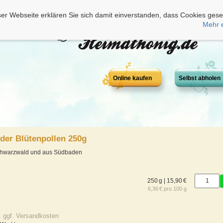
er Webseite erklären Sie sich damit einverstanden, dass Cookies gese
Mehr 
Online kaufen
Selbst abholen
der Blütenpollen 250g
chwarzwald und aus Südbaden
250 g | 15,90 €
6,36 € pro 100 g
. ggf. Versandkosten