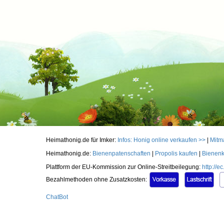
Heimathonig.de für Imker:
Infos: Honig online verkaufen >>
|
Mitm
Heimathonig.de:
Bienenpatenschaften
|
Propolis kaufen
|
Bienenk
Plattform der EU-Kommission zur Online-Streitbeilegung:
http://
Bezahlmethoden ohne Zusatzkosten:
ChatBot