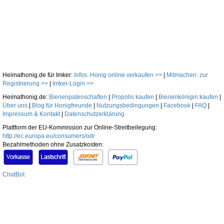
Heimathonig.de für Imker:
Infos: Honig online verkaufen >>
|
Mitmachen: zur
Registrierung >>
|
Imker-Login >>
Heimathonig.de:
Bienenpatenschaften
|
Propolis kaufen
|
Bienenkönigin kaufen
|
Über uns
|
Blog für Honigfreunde
|
Nutzungsbedingungen
|
Facebook
|
FAQ
|
Impressum & Kontakt
|
Datenschutzerklärung
Plattform der EU-Kommission zur Online-Streitbeilegung:
http://ec.europa.eu/consumers/odr
Bezahlmethoden ohne Zusatzkosten:
ChatBot