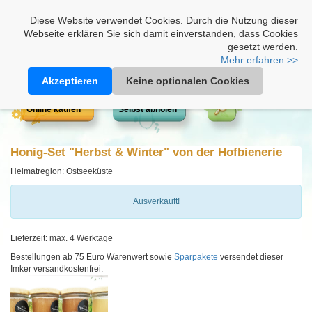
Heimathonig auf Facebook
|
Kunden-Login
|
Warenkorb
Diese Website verwendet Cookies. Durch die Nutzung dieser
Webseite erklären Sie sich damit einverstanden, dass Cookies
gesetzt werden.
Mehr erfahren >>
Akzeptieren
Keine optionalen Cookies
Online kaufen
Selbst abholen
Honig-Set "Herbst & Winter" von der Hofbienerie
Heimatregion: Ostseeküste
Ausverkauft!
Lieferzeit: max. 4 Werktage
Bestellungen ab 75 Euro Warenwert sowie
Sparpakete
versendet dieser
Imker versandkostenfrei.