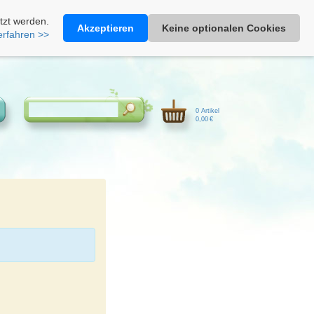
Heimathonig auf Facebook
|
Kunden-Login
|
Warenkorb
tzt werden.
Akzeptieren
Keine optionalen Cookies
erfahren >>
0 Artikel
0,00 €