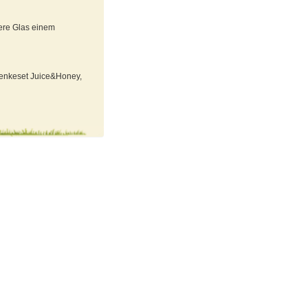
dere Glas einem
chenkeset Juice&Honey,