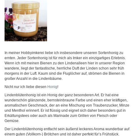
In meiner Hobbyimkerei liebe ich insbesondere unseren Sortenhonig zu
ernten. Jeder Sortenhonig ist für mich als Imker ein einzigartiges Erlebnis.
Wenn ich mit meinen Bienen zu den Lindenalleen hier in unserer Region
wandere, liegt der fantastische, herrliche Duft der Linden schon sehr früh
morgens in der Luft. Kaum sind die Fluglöcher auf, strömen die Bienen in
großer Anzahl in die Lindenbäume.
Nicht nur ich liebe diesen
Honig
!
Lindenblütenhonig ist ein Honig der ganz besonderen Art. Er hat eine
wunderschön glänzende, bernsteinbraune Farbe und einen eher kräftigen,
aromatischen Geschmack, der an eine Mischung von Traubenzucker, Minze
und Menthol erinnert. Er ist flüssig und eignet sich daher besonders gut in
Erkältungstees oder auch als Marinade zum Grillen von Fleisch oder
Gemüse.
Der Lindenblütenhonig entfacht sein äußerst leckeres Aroma wunderbar auf
einem guten (Vollkorn-) Brötchen und ist daher perfekt für’s Frühstück.