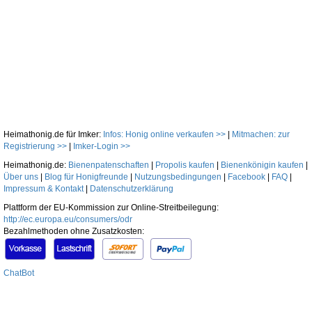
Heimathonig.de für Imker:
Infos: Honig online verkaufen >>
|
Mitmachen: zur
Registrierung >>
|
Imker-Login >>
Heimathonig.de:
Bienenpatenschaften
|
Propolis kaufen
|
Bienenkönigin kaufen
|
Über uns
|
Blog für Honigfreunde
|
Nutzungsbedingungen
|
Facebook
|
FAQ
|
Impressum & Kontakt
|
Datenschutzerklärung
Plattform der EU-Kommission zur Online-Streitbeilegung:
http://ec.europa.eu/consumers/odr
Bezahlmethoden ohne Zusatzkosten:
ChatBot