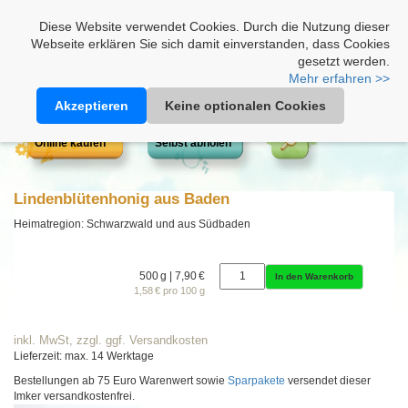
Heimathonig auf Facebook
|
Kunden-Login
|
Warenkorb
Diese Website verwendet Cookies. Durch die Nutzung dieser
Webseite erklären Sie sich damit einverstanden, dass Cookies
gesetzt werden.
Mehr erfahren >>
Akzeptieren
Keine optionalen Cookies
Online kaufen
Selbst abholen
Lindenblütenhonig aus Baden
Heimatregion: Schwarzwald und aus Südbaden
500 g | 7,90 €
In den Warenkorb
1,58 € pro 100 g
inkl. MwSt, zzgl. ggf. Versandkosten
Lieferzeit: max. 14 Werktage
Bestellungen ab 75 Euro Warenwert sowie
Sparpakete
versendet dieser
Imker versandkostenfrei.