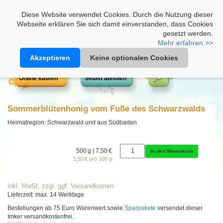
Heimathonig auf Facebook
|
Kunden-Login
|
Warenkorb
Diese Website verwendet Cookies. Durch die Nutzung dieser
Webseite erklären Sie sich damit einverstanden, dass Cookies
gesetzt werden.
Mehr erfahren >>
Akzeptieren
Keine optionalen Cookies
Online kaufen
Selbst abholen
Sommerblütenhonig vom Fuße des Schwarzwalds
Heimatregion: Schwarzwald und aus Südbaden
500 g | 7,50 €
In den Warenkorb
1,50 € pro 100 g
inkl. MwSt, zzgl. ggf. Versandkosten
Lieferzeit: max. 14 Werktage
Bestellungen ab 75 Euro Warenwert sowie
Sparpakete
versendet dieser
Imker versandkostenfrei.