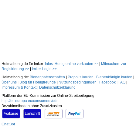
Heimathonig.de für Imker:
Infos: Honig online verkaufen >>
|
Mitmachen: zur
Registrierung >>
|
Imker-Login >>
Heimathonig.de:
Bienenpatenschaften
|
Propolis kaufen
|
Bienenkönigin kaufen
|
Über uns
|
Blog für Honigfreunde
|
Nutzungsbedingungen
|
Facebook
|
FAQ
|
Impressum & Kontakt
|
Datenschutzerklärung
Plattform der EU-Kommission zur Online-Streitbeilegung:
http://ec.europa.eu/consumers/odr
Bezahlmethoden ohne Zusatzkosten:
ChatBot