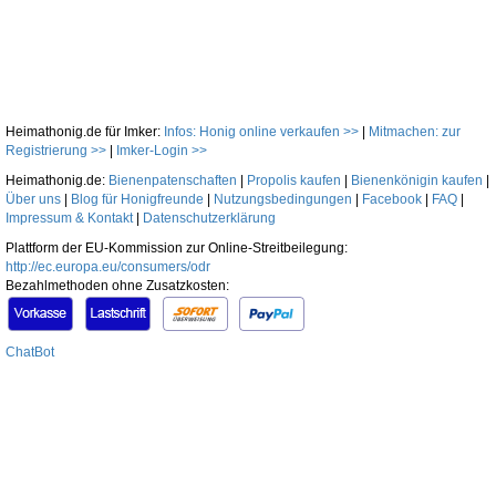
Heimathonig.de für Imker:
Infos: Honig online verkaufen >>
|
Mitmachen: zur
Registrierung >>
|
Imker-Login >>
Heimathonig.de:
Bienenpatenschaften
|
Propolis kaufen
|
Bienenkönigin kaufen
|
Über uns
|
Blog für Honigfreunde
|
Nutzungsbedingungen
|
Facebook
|
FAQ
|
Impressum & Kontakt
|
Datenschutzerklärung
Plattform der EU-Kommission zur Online-Streitbeilegung:
http://ec.europa.eu/consumers/odr
Bezahlmethoden ohne Zusatzkosten:
ChatBot