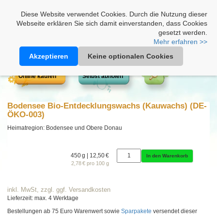
Heimathonig auf Facebook
|
Kunden-Login
|
Warenkorb
Diese Website verwendet Cookies. Durch die Nutzung dieser
Webseite erklären Sie sich damit einverstanden, dass Cookies
gesetzt werden.
Mehr erfahren >>
Akzeptieren
Keine optionalen Cookies
Online kaufen
Selbst abholen
Bodensee Bio-Entdecklungswachs (Kauwachs) (DE-
ÖKO-003)
Heimatregion: Bodensee und Obere Donau
450 g | 12,50 €
In den Warenkorb
2,78 € pro 100 g
inkl. MwSt, zzgl. ggf. Versandkosten
Lieferzeit: max. 4 Werktage
Bestellungen ab 75 Euro Warenwert sowie
Sparpakete
versendet dieser