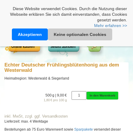
Heimathonig auf Facebook
|
Kunden-Login
|
Warenkorb
Diese Website verwendet Cookies. Durch die Nutzung dieser
Webseite erklären Sie sich damit einverstanden, dass Cookies
gesetzt werden.
Mehr erfahren >>
Akzeptieren
Keine optionalen Cookies
Online kaufen
Selbst abholen
Echter Deutscher Frühlingsblütenhonig aus dem
Westerwald
Heimatregion: Westerwald & Siegerland
500 g | 9,00 €
In den Warenkorb
1,80 € pro 100 g
inkl. MwSt, zzgl. ggf. Versandkosten
Lieferzeit: max. 4 Werktage
Bestellungen ab 75 Euro Warenwert sowie
Sparpakete
versendet dieser