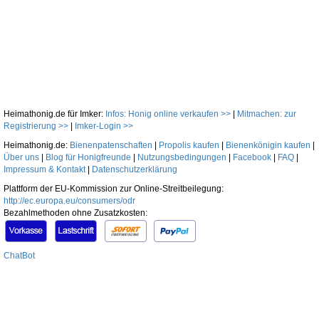
Heimathonig.de für Imker:
Infos: Honig online verkaufen >>
|
Mitmachen: zur
Registrierung >>
|
Imker-Login >>
Heimathonig.de:
Bienenpatenschaften
|
Propolis kaufen
|
Bienenkönigin kaufen
|
Über uns
|
Blog für Honigfreunde
|
Nutzungsbedingungen
|
Facebook
|
FAQ
|
Impressum & Kontakt
|
Datenschutzerklärung
Plattform der EU-Kommission zur Online-Streitbeilegung:
http://ec.europa.eu/consumers/odr
Bezahlmethoden ohne Zusatzkosten:
ChatBot