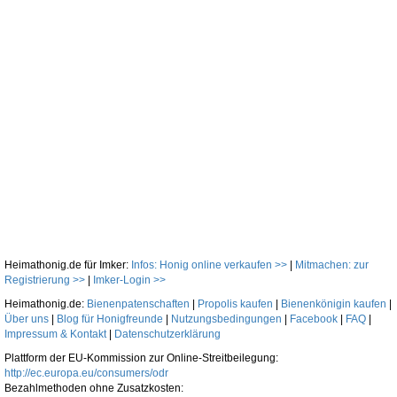
Heimathonig.de für Imker:
Infos: Honig online verkaufen >>
|
Mitmachen: zur
Registrierung >>
|
Imker-Login >>
Heimathonig.de:
Bienenpatenschaften
|
Propolis kaufen
|
Bienenkönigin kaufen
|
Über uns
|
Blog für Honigfreunde
|
Nutzungsbedingungen
|
Facebook
|
FAQ
|
Impressum & Kontakt
|
Datenschutzerklärung
Plattform der EU-Kommission zur Online-Streitbeilegung:
http://ec.europa.eu/consumers/odr
Bezahlmethoden ohne Zusatzkosten: