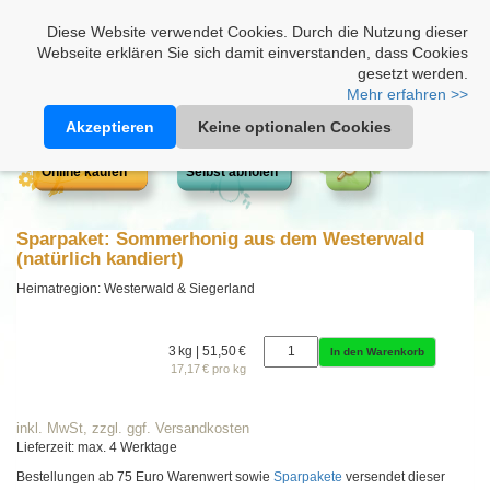
Heimathonig auf Facebook
|
Kunden-Login
|
Warenkorb
Diese Website verwendet Cookies. Durch die Nutzung dieser
Webseite erklären Sie sich damit einverstanden, dass Cookies
gesetzt werden.
Mehr erfahren >>
Akzeptieren
Keine optionalen Cookies
Online kaufen
Selbst abholen
Sparpaket: Sommerhonig aus dem Westerwald
(natürlich kandiert)
Heimatregion: Westerwald & Siegerland
3 kg | 51,50 €
In den Warenkorb
17,17 € pro kg
inkl. MwSt, zzgl. ggf. Versandkosten
Lieferzeit: max. 4 Werktage
Bestellungen ab 75 Euro Warenwert sowie
Sparpakete
versendet dieser