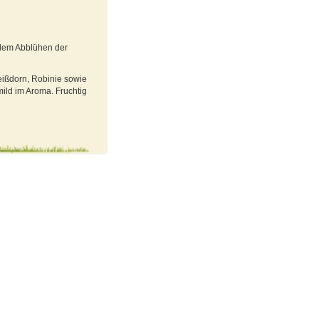
dem Abblühen der
eißdorn, Robinie sowie
ild im Aroma. Fruchtig