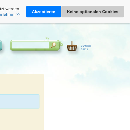
Heimathonig auf Facebook
|
Kunden-Login
|
Warenkorb
tzt werden.
Akzeptieren
Keine optionalen Cookies
erfahren >>
0 Artikel
0,00 €