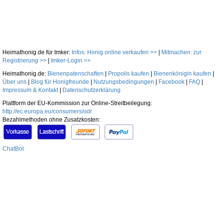
Heimathonig.de für Imker:
Infos: Honig online verkaufen >>
|
Mitmachen: zur
Registrierung >>
|
Imker-Login >>
Heimathonig.de:
Bienenpatenschaften
|
Propolis kaufen
|
Bienenkönigin kaufen
|
Über uns
|
Blog für Honigfreunde
|
Nutzungsbedingungen
|
Facebook
|
FAQ
|
Impressum & Kontakt
|
Datenschutzerklärung
Plattform der EU-Kommission zur Online-Streitbeilegung:
http://ec.europa.eu/consumers/odr
Bezahlmethoden ohne Zusatzkosten:
ChatBot