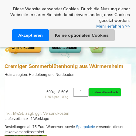
Heimathonig auf Facebook
|
Kunden-Login
|
Warenkorb
Diese Website verwendet Cookies. Durch die Nutzung dieser
Webseite erklären Sie sich damit einverstanden, dass Cookies
gesetzt werden.
Mehr erfahren >>
Akzeptieren
Keine optionalen Cookies
Online kaufen
Selbst abholen
Cremiger Sommerblütenhonig aus Würmersheim
Heimatregion: Heidelberg und Nordbaden
500 g | 8,50 €
In den Warenkorb
1,70 € pro 100 g
inkl. MwSt, zzgl. ggf. Versandkosten
Lieferzeit: max. 4 Werktage
Bestellungen ab 75 Euro Warenwert sowie
Sparpakete
versendet dieser
Imker versandkostenfrei.