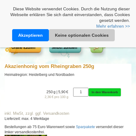
Heimathonig auf Facebook
|
Kunden-Login
|
Warenkorb
Diese Website verwendet Cookies. Durch die Nutzung dieser
Webseite erklären Sie sich damit einverstanden, dass Cookies
gesetzt werden.
Mehr erfahren >>
Akzeptieren
Keine optionalen Cookies
Online kaufen
Selbst abholen
Akazienhonig vom Rheingraben 250g
Heimatregion: Heidelberg und Nordbaden
250 g | 5,90 €
In den Warenkorb
2,36 € pro 100 g
inkl. MwSt, zzgl. ggf. Versandkosten
Lieferzeit: max. 4 Werktage
Bestellungen ab 75 Euro Warenwert sowie
Sparpakete
versendet dieser
Imker versandkostenfrei.