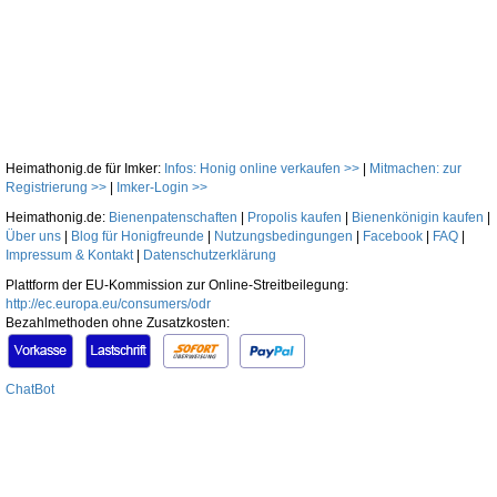
Heimathonig.de für Imker:
Infos: Honig online verkaufen >>
|
Mitmachen: zur
Registrierung >>
|
Imker-Login >>
Heimathonig.de:
Bienenpatenschaften
|
Propolis kaufen
|
Bienenkönigin kaufen
|
Über uns
|
Blog für Honigfreunde
|
Nutzungsbedingungen
|
Facebook
|
FAQ
|
Impressum & Kontakt
|
Datenschutzerklärung
Plattform der EU-Kommission zur Online-Streitbeilegung:
http://ec.europa.eu/consumers/odr
Bezahlmethoden ohne Zusatzkosten:
ChatBot