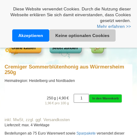
Heimathonig auf Facebook
|
Kunden-Login
|
Warenkorb
Diese Website verwendet Cookies. Durch die Nutzung dieser
Webseite erklären Sie sich damit einverstanden, dass Cookies
gesetzt werden.
Mehr erfahren >>
Akzeptieren
Keine optionalen Cookies
Online kaufen
Selbst abholen
Cremiger Sommerblütenhonig aus Würmersheim
250g
Heimatregion: Heidelberg und Nordbaden
250 g | 4,90 €
In den Warenkorb
1,96 € pro 100 g
inkl. MwSt, zzgl. ggf. Versandkosten
Lieferzeit: max. 4 Werktage
Bestellungen ab 75 Euro Warenwert sowie
Sparpakete
versendet dieser