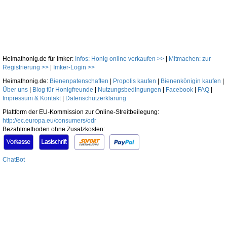
Heimathonig.de für Imker:
Infos: Honig online verkaufen >>
|
Mitmachen: zur
Registrierung >>
|
Imker-Login >>
Heimathonig.de:
Bienenpatenschaften
|
Propolis kaufen
|
Bienenkönigin kaufen
|
Über uns
|
Blog für Honigfreunde
|
Nutzungsbedingungen
|
Facebook
|
FAQ
|
Impressum & Kontakt
|
Datenschutzerklärung
Plattform der EU-Kommission zur Online-Streitbeilegung:
http://ec.europa.eu/consumers/odr
Bezahlmethoden ohne Zusatzkosten:
ChatBot