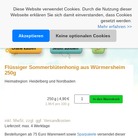
Heimathonig auf Facebook
|
Kunden-Login
|
Warenkorb
Diese Website verwendet Cookies. Durch die Nutzung dieser
Webseite erklären Sie sich damit einverstanden, dass Cookies
gesetzt werden.
Mehr erfahren >>
Akzeptieren
Keine optionalen Cookies
Online kaufen
Selbst abholen
Flüssiger Sommerblütenhonig aus Würmersheim
250g
Heimatregion: Heidelberg und Nordbaden
250 g | 4,90 €
In den Warenkorb
1,96 € pro 100 g
inkl. MwSt, zzgl. ggf. Versandkosten
Lieferzeit: max. 4 Werktage
Bestellungen ab 75 Euro Warenwert sowie
Sparpakete
versendet dieser