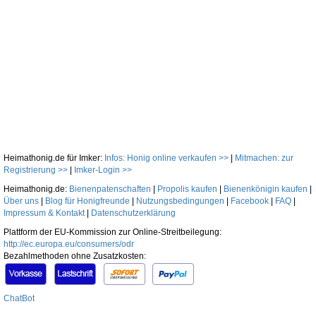
Heimathonig.de für Imker:
Infos: Honig online verkaufen >>
|
Mitmachen: zur
Registrierung >>
|
Imker-Login >>
Heimathonig.de:
Bienenpatenschaften
|
Propolis kaufen
|
Bienenkönigin kaufen
|
Über uns
|
Blog für Honigfreunde
|
Nutzungsbedingungen
|
Facebook
|
FAQ
|
Impressum & Kontakt
|
Datenschutzerklärung
Plattform der EU-Kommission zur Online-Streitbeilegung:
http://ec.europa.eu/consumers/odr
Bezahlmethoden ohne Zusatzkosten:
ChatBot