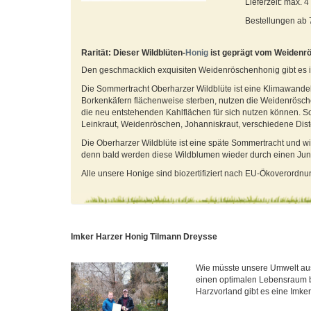
Lieferzeit: max. 
Bestellungen ab
Rarität: Dieser Wildblüten-
Honig
ist geprägt vom Weidenr
Den geschmacklich exquisiten Weidenröschenhonig gibt es i
Die Sommertracht Oberharzer Wildblüte ist eine Klimawande
Borkenkäfern flächenweise sterben, nutzen die Weidenrösche
die neu entstehenden Kahlflächen für sich nutzen können. S
Leinkraut, Weidenröschen, Johanniskraut, verschiedene Dis
Die Oberharzer Wildblüte ist eine späte Sommertracht und wir
denn bald werden diese Wildblumen wieder durch einen Ju
Alle unsere Honige sind biozertifiziert nach EU-Ökoverord
Imker Harzer Honig Tilmann Dreysse
Wie müsste unsere Umwelt aus
einen optimalen Lebensraum b
Harzvorland gibt es eine Imkere