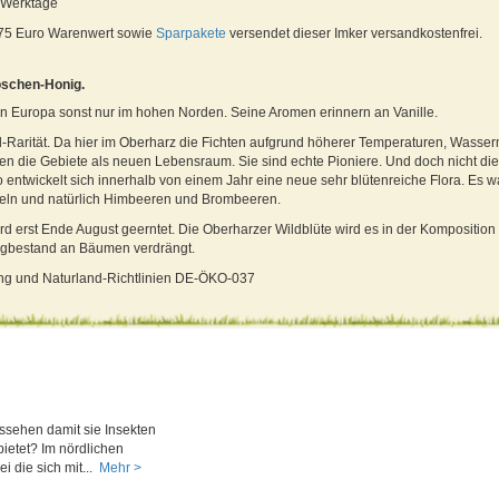
4 Werktage
 75 Euro Warenwert sowie
Sparpakete
versendet dieser Imker versandkostenfrei.
öschen-Honig.
n Europa sonst nur im hohen Norden. Seine Aromen erinnern an Vanille.
l-Rarität. Da hier im Oberharz die Fichten aufgrund höherer Temperaturen, Was
n die Gebiete als neuen Lebensraum. Sie sind echte Pioniere. Und doch nicht die
o entwickelt sich innerhalb von einem Jahr eine neue sehr blütenreiche Flora. Es
teln und natürlich Himbeeren und Brombeeren.
d erst Ende August geerntet. Die Oberharzer Wildblüte wird es in der Komposition 
ngbestand an Bäumen verdrängt.
nung und Naturland-Richtlinien DE-ÖKO-037
sehen damit sie Insekten
ietet? Im nördlichen
i die sich mit...
Mehr >