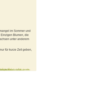
sermangel im Sommer und
 Einzigen Blumen, die
 wachsen unter anderem
nur für kurze Zeit geben,