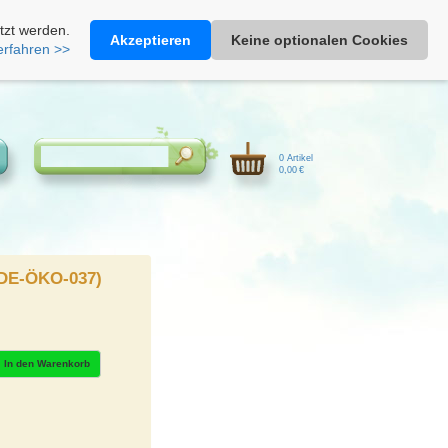
Heimathonig auf Facebook
|
Kunden-Login
|
Warenkorb
tzt werden.
Akzeptieren
Keine optionalen Cookies
erfahren >>
0 Artikel
0,00 €
(DE-ÖKO-037)
In den Warenkorb