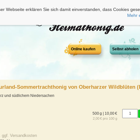
er Webseite erklären Sie sich damit einverstanden, dass Cookies gese
Mehr 
Online kaufen
Selbst abholen
turland-Sommertrachthonig von Oberharzer Wildblüten 
arz und südlichem Niedersachen
500 g | 10,00 €
2,00 € pro 100 g
. ggf. Versandkosten