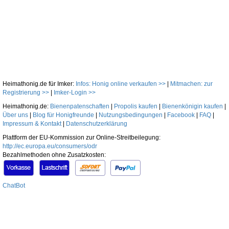
Heimathonig.de für Imker:
Infos: Honig online verkaufen >>
|
Mitmachen: zur
Registrierung >>
|
Imker-Login >>
Heimathonig.de:
Bienenpatenschaften
|
Propolis kaufen
|
Bienenkönigin kaufen
|
Über uns
|
Blog für Honigfreunde
|
Nutzungsbedingungen
|
Facebook
|
FAQ
|
Impressum & Kontakt
|
Datenschutzerklärung
Plattform der EU-Kommission zur Online-Streitbeilegung:
http://ec.europa.eu/consumers/odr
Bezahlmethoden ohne Zusatzkosten:
ChatBot