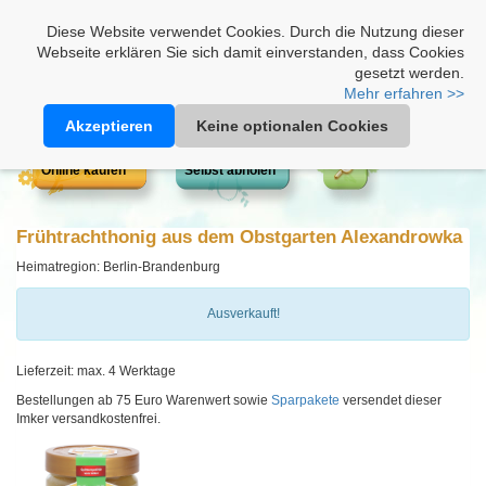
Heimathonig auf Facebook
|
Kunden-Login
|
Warenkorb
Diese Website verwendet Cookies. Durch die Nutzung dieser
Webseite erklären Sie sich damit einverstanden, dass Cookies
gesetzt werden.
Mehr erfahren >>
Akzeptieren
Keine optionalen Cookies
Online kaufen
Selbst abholen
Frühtrachthonig aus dem Obstgarten Alexandrowka
Heimatregion: Berlin-Brandenburg
Ausverkauft!
Lieferzeit: max. 4 Werktage
Bestellungen ab 75 Euro Warenwert sowie
Sparpakete
versendet dieser
Imker versandkostenfrei.